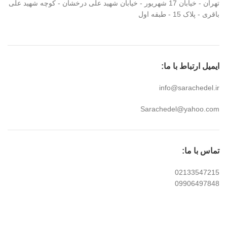
تهران - خیابان 17 شهریور - خیابان شهید علی درخشان - کوچه شهید علی
باقری - پلاک 15 - طبقه اول
ایمیل ارتباط با ما:
info@sarachedel.ir
Sarachedel@yahoo.com
تماس با ما:
02133547215
09906497848
تمامی حقوق مادی و معنوی این سایت محفوظ می باشد
©
طراحی و