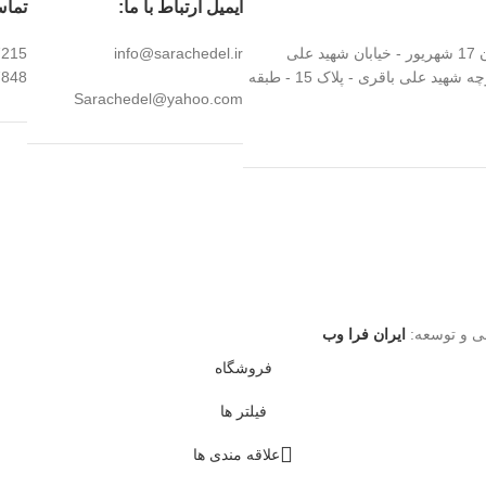
ایمیل ارتباط با ما:
تماس
تهران - خیابان 17 شهریور - خیابان شهید علی
info@sarachedel.ir
7215
درخشان - کوچه شهید علی باقری - پلاک 15 - طبقه
7848
Sarachedel@yahoo.com
 و توسعه:
ایران فرا وب
فروشگاه
فیلتر ها
علاقه مندی ها