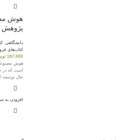
هوش مصن
پژوهش
دانشگاهی
,
کت
کتاب‌های فر
187,000
توم
هوش مصنوعی 
است که در سا
حال توسعه ا
افزودن به سب