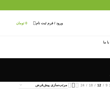
ورود / فرم ثبت نام
0
تومان
ا ما
24
18
12
9