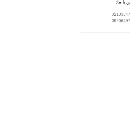
 با ما:
0213354
0990649