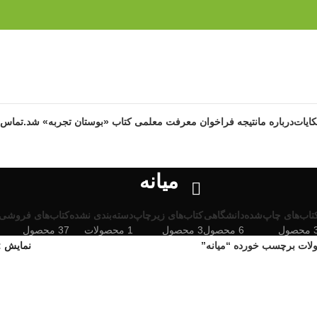
ایات
درباره ما
نتیجه فراخوان معرفت معلمی کتاب «بوستان تجربه» شد.
تماس ب
میانه
تاب‌های چاپ‌شده
دانشگاهی
کتاب‌های زیرچاپ
دسته‌بندی نشده
کتاب‌های فروشی
حصول
6 محصول
3 محصول
1 محصولات
37 محصول
ات برچسب خورده “میانه”
نمایش