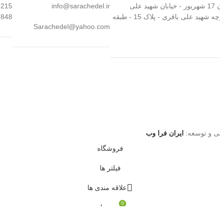
تهران - خیابان 17 شهریور - خیابان شهید علی
info@sarachedel.ir
7215
درخشان - کوچه شهید علی باقری - پلاک 15 - طبقه
7848
Sarachedel@yahoo.com
 و توسعه:
ایران فرا وب
فروشگاه
فیلتر ها
علاقه مندی ها
0
محصول