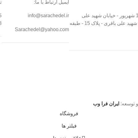
ایمیل ارتباط با ما:
ت
تهران - خیابان 17 شهریور - خیابان شهید علی
info@sarachedel.ir
5
درخشان - کوچه شهید علی باقری - پلاک 15 - طبقه
8
Sarachedel@yahoo.com
 توسعه:
ایران فرا وب
فروشگاه
فیلتر ها