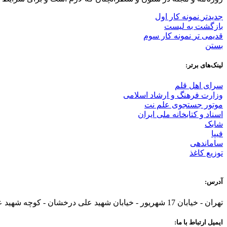
جدیدتر
نمونه کار اول
بازگشت به لیست
قدیمی تر
نمونه کار سوم
بستن
لینک‌های برتر:
سرای اهل قلم
وزارت فرهنگ و ارشاد اسلامی
موتور جستجوی علم نت
اسناد و کتابخانه ملی ایران
شابک
فیپا
ساماندهی
توزیع کاغذ
آدرس:
تهران - خیابان 17 شهریور - خیابان شهید علی درخشان - کوچه شهید علی باقری - پلاک 15 - طبقه اول
ایمیل ارتباط با ما: