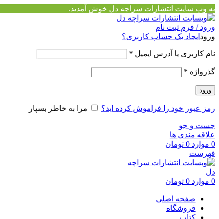
به وب سایت انتشارات سراچه دل خوش آمدید.
ورود / فرم ثبت نام
ورود
ایجاد یک حساب کاربری؟
نام کاربری یا آدرس ایمیل
*
گذرواژه
*
ورود
رمز عبور خود را فراموش کرده اید؟
مرا به خاطر بسپار
جست و جو
علاقه مندی ها
0
موارد
0
تومان
فهرست
0
موارد
0
تومان
صفحه اصلی
فروشگاه
کتاب