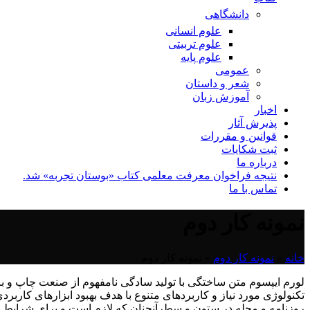
دانشگاهی
علوم انسانی
علوم تربیتی
علوم پایه
عمومی
شعر و داستان
آموزش زبان
اخبار
پذیرش آثار
قوانین و مقررات
ثبت شکایات
درباره ما
نتیجه فراخوان معرفت معلمی کتاب «بوستان تجربه» شد.
تماس با ما
نمونه کار دوم
خانه
»
نمونه کار دوم
»
نمونه کار دوم
لورم ایپسوم متن ساختگی با تولید سادگی نامفهوم از صنعت چاپ و با
تکنولوژی مورد نیاز و کاربردهای متنوع با هدف بهبود ابزارهای کارب
روزنامه و مجله در ستون و سطرآنچنان که لازم است و برای شرایط فعل