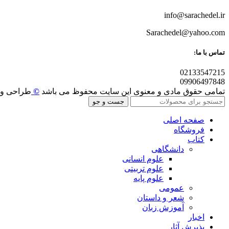
info@sarachedel.ir
Sarachedel@yahoo.com
تماس با ما:
02133547215
09906497848
تمامی حقوق مادی و معنوی این سایت محفوظ می باشد
©
طراحی و 
جست و جو
صفحه اصلی
فروشگاه
کتاب
دانشگاهی
علوم انسانی
علوم تربیتی
علوم پایه
عمومی
شعر و داستان
آموزش زبان
اخبار
پذیرش آثار