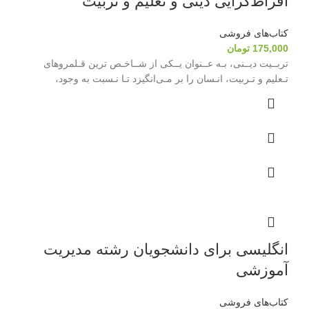
افراط‌گرایی دینی و تعلیم و تربیت
کتاب‌های فروشی
175,000
تومان
تربــیت دیــنی، بـه عــنوان یــکی از شــاخـص ترین قـلمروهای
تـعلیم و تـربیت، انـسان را بر مـی‌انگیزد تـا نـسبت به وجود،
انگلیسی برای دانشجویان رشته مدیریت
آموزشی
کتاب‌های فروشی