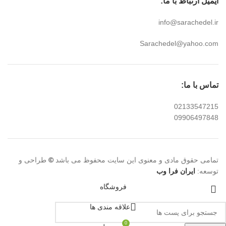
ایمیل ارتباط با ما:
info@sarachedel.ir
Sarachedel@yahoo.com
تماس با ما:
02133547215
09906497848
تمامی حقوق مادی و معنوی این سایت محفوظ می باشد
©
طراحی و
توسعه:
ایران فرا وب
فروشگاه
علاقه مندی ها
0