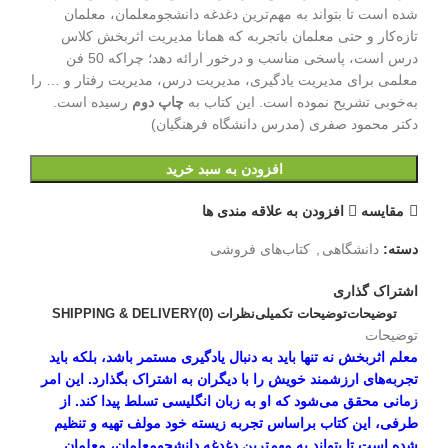
شده است تا بتواند به مهم‌ترین دغدغه دانشجومعلمان، معلمان
تازه‌کار و حتی معلمان باتجربه که همانا مدیریت اثربخش کلاس
درس است، پاسخی مناسب و درخور ارائه دهد؛ چراکه 50 فن
معلمی برای مدیریت یادگیری، مدیریت درس، مدیریت رفتار و … را
به‌خوبی تشریح نموده است. این کتاب به
چاپ دوم
رسیده است.
دکتر محمود صفری (مدرس دانشگاه فرهنگیان)
افزودن به سبد خرید
مقایسه
افزودن به علاقه مندی ها
دسته:
دانشگاهی
,
کتاب‌های فروشی
اشتراک گذاری
توضیحات
توضیحات تکمیلی
نظرات (0)
SHIPPING & DELIVERY
توضیحات
معلم اثربخش نه تنها باید به دنبال یادگیری مستمر باشد، بلکه باید
تجربه‌های ارزشمند خویش را با دیگران به اشتراک بگذارد. این امر
زمانی محقق می‌شود که او به زبان انگلیسی تسلط پیدا کند. از
طرفی، این کتاب براساس تجربه زیسته خود مولف تهیه و تنظیم
شده است تا بتواند به مهم‌ترین دغدغه دانشجومعلمان، معلمان