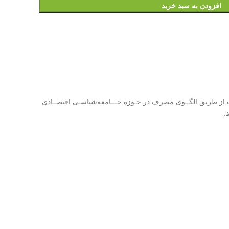
افزودن به سبد خرید
ب از طریق الگــوی مصرف در حـوزه جـــامعه‌شناسـی اقتصــادی
.