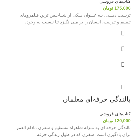
کتاب‌های فروشی
175,000
تومان
تربــیت دیــنی، بـه عــنوان یــکی از شــاخـص ترین قـلمروهای
تـعلیم و تـربیت، انـسان را بر مـی‌انگیزد تـا نـسبت به وجود،
بالندگی حرفه‌ای معلمان
کتاب‌های فروشی
120,000
تومان
بالندگی حرفه ای به منزله شاهراه مستقیم و سفری مادام العمر
برای یادگیری است. سفری که در طول زندگی حرفه